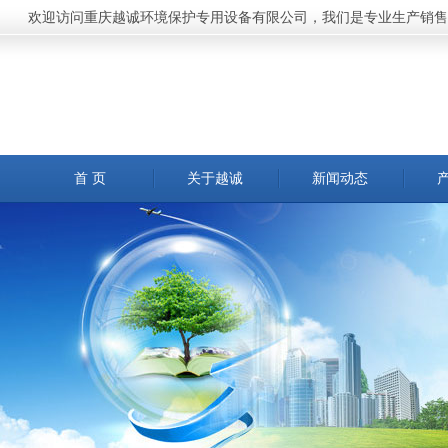
欢迎访问重庆越诚环境保护专用设备有限公司，我们是专业生产销售
首 页
关于越诚
新闻动态