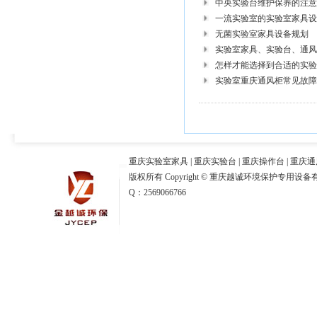
中央实验台维护保养的注意
一流实验室的实验室家具设
无菌实验室家具设备规划
实验室家具、实验台、通风
怎样才能选择到合适的实验
实验室重庆通风柜常见故障
重庆实验室家具
|
重庆实验台
|
重庆操作台
|
重庆通
版权所有 Copyright © 重庆越诚环境保护专用设备
Q：2569066766